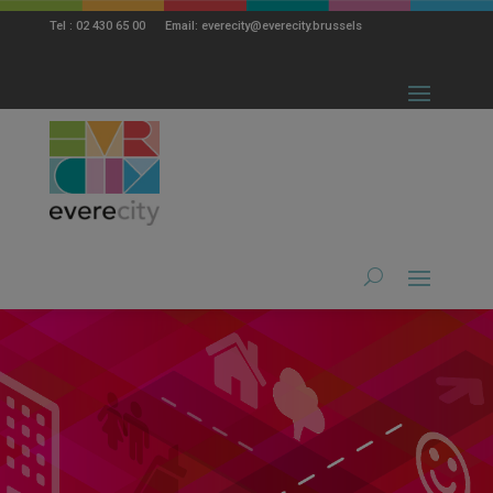
modal-check
Tel : 02 430 65 00 Email: everecity@everecity.brussels