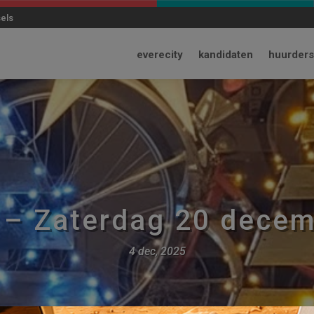
modal-check
sels
everecity
kandidaten
huurders
 – Zaterdag 20 dece
4 dec, 2025