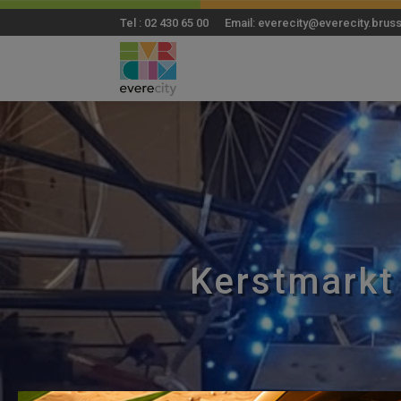
Tel : 02 430 65 00 Email: everecity@everecity.brus
Kerstmarkt