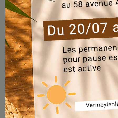
⭐ Lokaal vakmanschap en uniek
Gourmetruimte voor kleine seizo
Verkoop van de honing van de ro
✨ Een warme en gezellige sfeer
Kom de talenten van onze wijken on
We rekenen op jullie om samen met