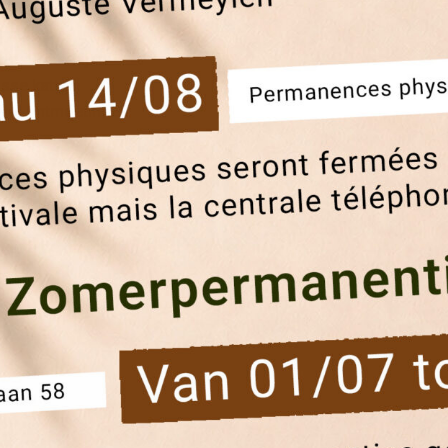
e cadeaus
enslekkernijen
sse katten
 vol ontmoetingen
tdekken en steun de lokale ambachtslieden, makers en initia
 ons de magie van Kerst te delen!