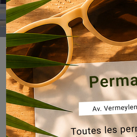
Ook dit jaar nodigen we jullie uit 
Het Huis van Welzijn hult zich in ke
Zaterdag 20 december 2025
11u – 18u
Avenue Platon, 10 – 11 – 12
Op het programma: