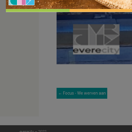
←
Focus - We werven aan
everecity – 2022