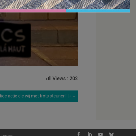
Views :
202
ige actie die wij met trots steunen! ✨
→