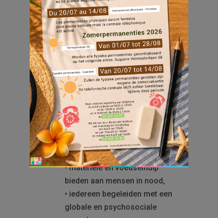
Waar?
Rue de Picardie 96
Op het programma:
een grote cadeautjesbedeling om
alle ingeschreven kinderen een
vrolijk kerstfeest te bezorgen.
Om deel te nemen, schrijf je in vóór
19 december via de website van
CORVIA
CORVIA
, opgericht in 2010, heeft
als missie:
• materiële en voedselhulp
bieden aan mensen in nood,
• iedereen begeleiden met een
globale en psychosociale