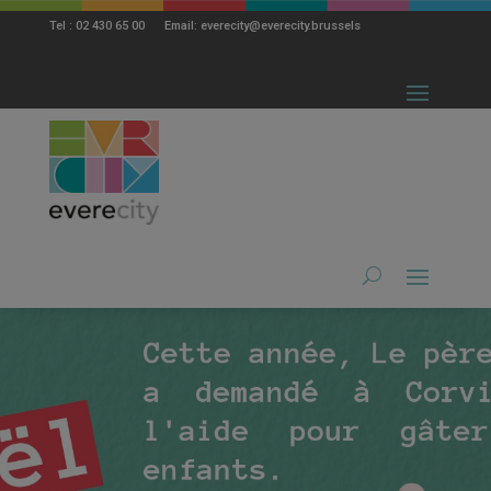
modal-check
Tel : 02 430 65 00 Email: everecity@everecity.brussels