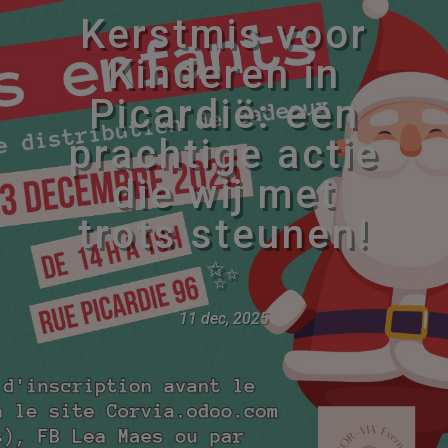
Kerstmis voor
Kinderen in
Picardië: een
prachtige actie
die wij met
trots steunen!
✨
11 dec, 2025