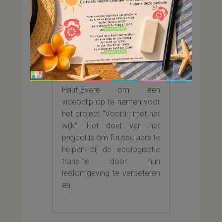
op de
tweedehandswinkels
3 Zen Age
5 jul 2024
Op donderdag 4 juli
mochten we Leefmilieu
Brussel verwelkomen in
Haut-Evere om een
videoclip op te nemen voor
het project "Vooruit met het
wijk". Het doel van het
project is om Brusselaars te
helpen bij de ecologische
transitie door hun
leefomgeving te verbeteren
en...
...