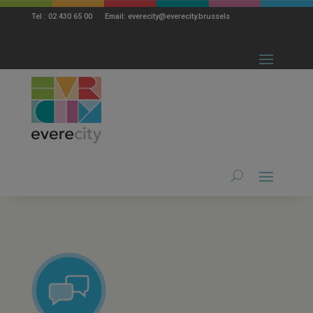
modal-check
Tel : 02 430 65 00 Email: everecity@everecity.brussels