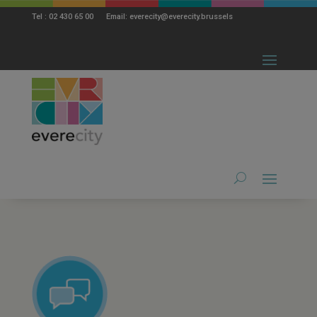
modal-check
Tel : 02 430 65 00 Email: everecity@everecity.brussels