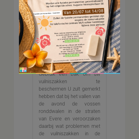
Laat u uw vuilniszak
op straat staan?
Deze mededeling
betreft u
18 feb 2022
Gebruik een bak om uw
vuilniszakken te
beschermen U zult gemerkt
hebben dat bij het vallen van
de avond de vossen
ronddwalen in de straten
van Evere en veroorzaken
daarbij wat problemen met
de vuilniszakken in de