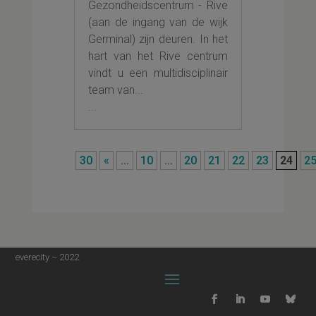
Gezondheidscentrum - Rive
(aan de ingang van de wijk
Germinal) zijn deuren. In het
hart van het Rive centrum
vindt u een multidisciplinair
team van...
...
30
«
...
10
...
20
21
22
23
24
2
everecity – 2022