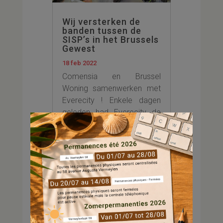
Wij versterken de
banden tussen de
SISP’s in het Brussels
Gewest
18 feb 2022
Comensia en Brussel
Woning samenwerken met
Everecity ! Enkele dagen
geleden had Everecity de
kans om samen te werken
met twee andere sociale
huisvestingsmaatschappijen
in Brussel. Het doel van
deze bijeenkomsten was
banden te smeden, goede
praktijken uit te wisselen...
...