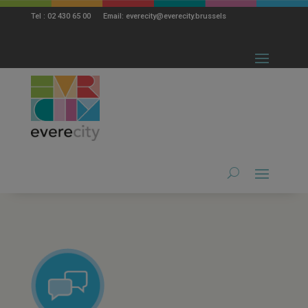
modal-check
Tel : 02 430 65 00 Email: everecity@everecity.brussels