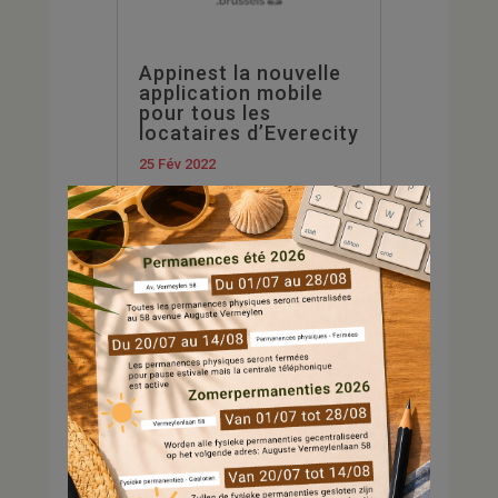
Appinest la nouvelle
application mobile
pour tous les
locataires d’Everecity
25 Fév 2022
Appinest sort de son oeuf
Dès le 1er mars 2022,
l’application Appinest sera
disponible pour tous les
locataires d’Everecity.
Appinest vient compléter
les services déjà proposés
par notre application
MyDigiFlat en les rendant
accessibles grâce à sa
version mobile. Ces...
...