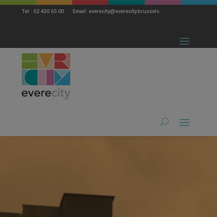
modal-check
Tel : 02 430 65 00 Email: everecity@everecity.brussels