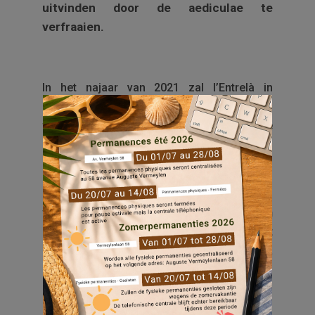
uitvinden door de aediculae te
verfraaien.
In het najaar van 2021 zal l’Entrelà in
samenwerking met Everecity een
fotoproject met u ontwikkelen om de
openbare ruimte van Germinal te verfraaien.
Nog vragen? Iemand suggesties?
Initiatieven voor te stellen? Kom op
woensdag 15 september tussen 14.30 en
17.30 uur
langs voor de lancering van het
project in het polyvalente ruimte aan de
F.
Légerlaan 36
!
U bent allen uitgenodigd om deel te nemen