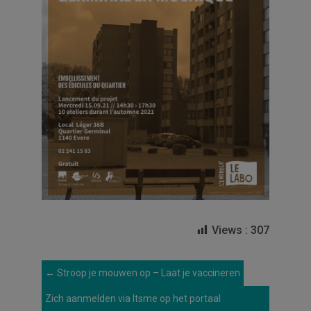
Views :
307
←
Stroop je mouwen op – Laat je vaccineren
Zich aanmelden via Itsme op het portaal