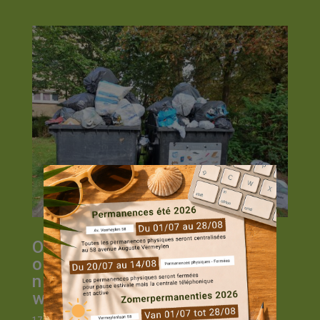
Onze conciërges:
onmisbare schakels voor
nette en aangename
woongebouwen