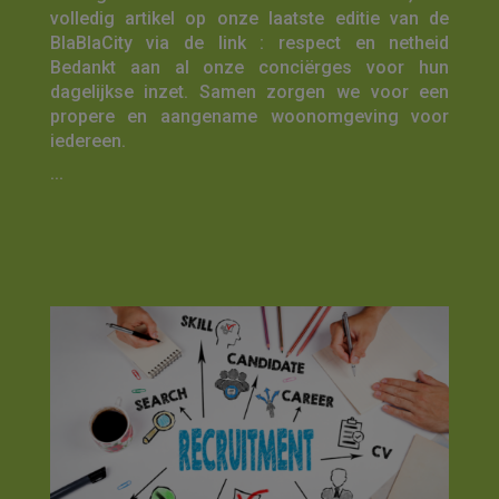
volledig artikel op onze laatste editie van de
BlaBlaCity via de link : respect en netheid
Bedankt aan al onze conciërges voor hun
dagelijkse inzet. Samen zorgen we voor een
propere en aangename woonomgeving voor
iedereen.
...