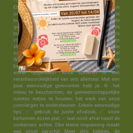
17 jul 2026
Elke dag zetten onze conciërges zich in om
onze gebouwen schoon, veilig en aangenaam te
houden. ✨ Ze onderhouden de
gemeenschappelijke ruimtes, zorgen voor nette
buitenruimtes, controleren de afvalcontainers
vóór de ophaling door Net Brussel en melden
sluikstort. Hun werk gebeurt vaak achter de
schermen… maar is van onschatbare waarde!
Wist je dat één fout gesorteerd afvalstuk ervoor
kan zorgen dat een volledige container niet
wordt opgehaald? Afval sorteren is een
verantwoordelijkheid van ons allemaal. Met een
paar eenvoudige gewoontes help je: ♻️ het
milieu te beschermen; de gemeenschappelijke
ruimtes netjes te houden; het werk van onze
conciërges te ondersteunen. Enkele eenvoudige
tips: ✅ gebruik de juiste afvalzak; ✅ vouw
kartonnen dozen plat; ✅ laat nooit afval naast de
containers achter. Elke kleine inspanning maakt
een groot verschil! Meer info hebben, de