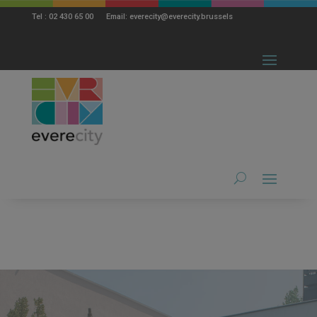
modal-check
Tel : 02 430 65 00 Email: everecity@everecity.brussels