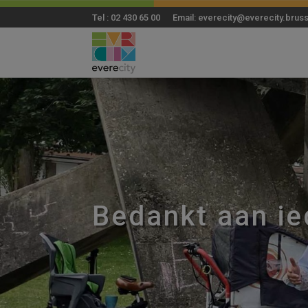
Tel : 02 430 65 00 Email: everecity@everecity.brus
Bedankt aan ie