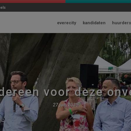
modal-check
sels
everecity
kandidaten
huurders
dereen voor deze onve
27 jun, 2025