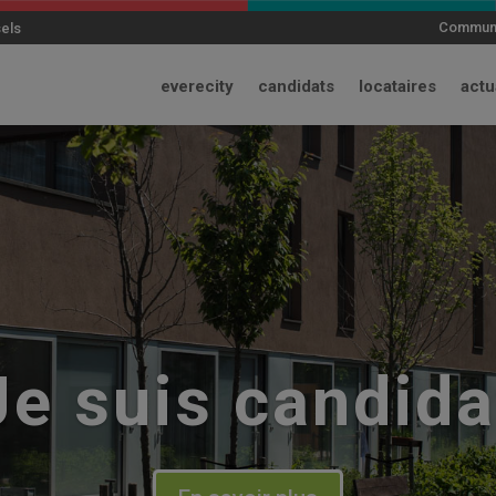
modal-check
Communi
sels
everecity
candidats
locataires
actu
Je suis locatair