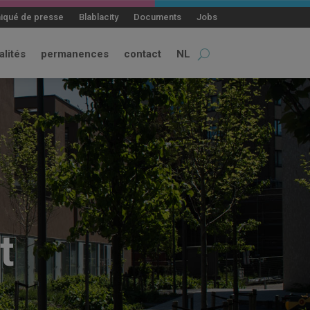
qué de presse
Blablacity
Documents
Jobs
alités
permanences
contact
NL
e