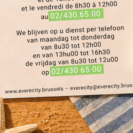

Visiter
Av. A. Vermeylen 58/1
1140 Evere
Nous visiter