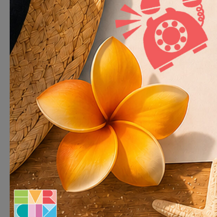

Appeler
02 430 65 00
Nous appeler