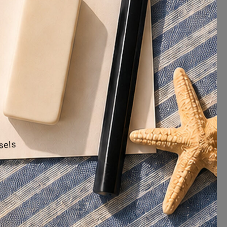

Ecrire
everecity@everecity.brussels
Nous écrire