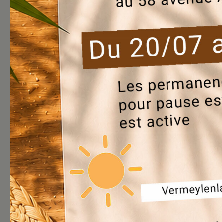
Av. A. Vermeylen, 58/1 - 1140
Evere
Mardi de 13h à 16h30
(locataires)