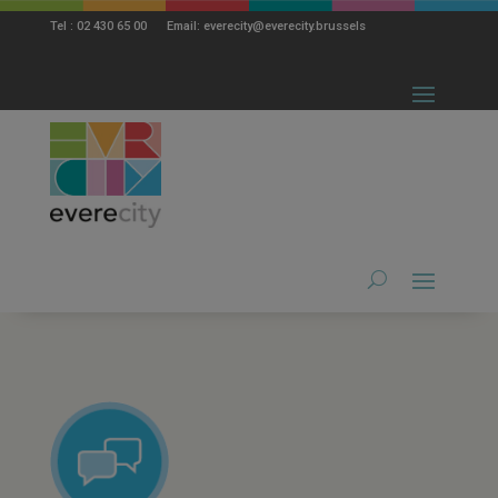
modal-check
Tel : 02 430 65 00 Email: everecity@everecity.brussels