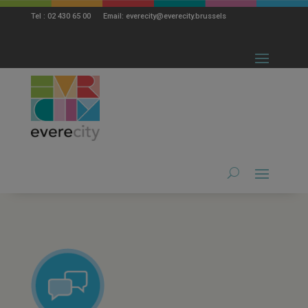
modal-check
Tel : 02 430 65 00 Email: everecity@everecity.brussels