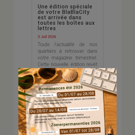
Une édition spéciale
de votre BlaBlaCity
est arrivée dans
toutes les boîtes aux
lettres
3 Juil 2026
Toute l’actualité de nos
quartiers à retrouver dans
votre magazine trimestriel.
Cette nouvelle édition revêt
un caractère tout particulier.
Nous y consacrons un
dernier regard au parcours
de notre Directrice du Pôle
locatif et social, qui quitte
Everecity après de...
...