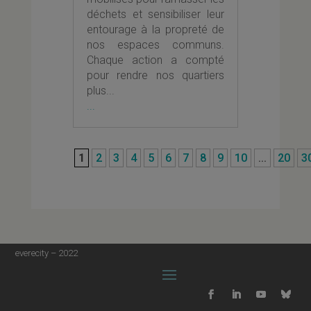
déchets et sensibiliser leur
entourage à la propreté de
nos espaces communs.
Chaque action a compté
pour rendre nos quartiers
plus...
...
1
2
3
4
5
6
7
8
9
10
...
20
3
everecity – 2022