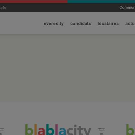
modal-check
Communi
sels
everecity
candidats
locataires
actu