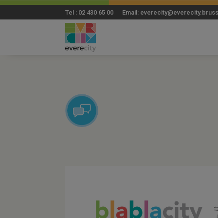
Tel : 02 430 65 00 Email: everecity@everecity.brus