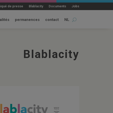
qué de presse
Blablacity
Documents
Jobs
alités
permanences
contact
NL
Blablacity