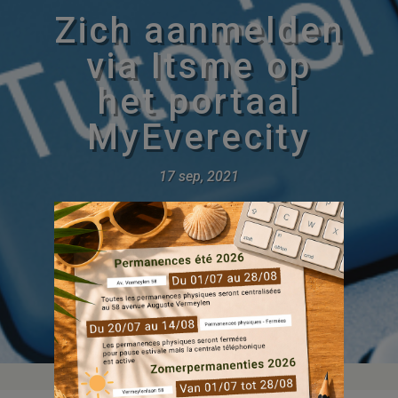
Zich aanmelden
via Itsme op
het portaal
MyEverecity
17 sep, 2021