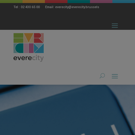
modal-check
Tel : 02 430 65 00 Email: everecity@everecity.brussels