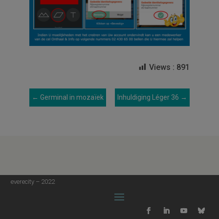
Views :
891
←
Germinal in mozaïek
Inhuldiging Léger 36
→
everecity – 2022