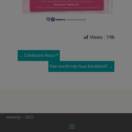
Views :
196
←
Cohésions-Nous !?
Hoe wordt mijn huur berekend?
→
everecity – 2022