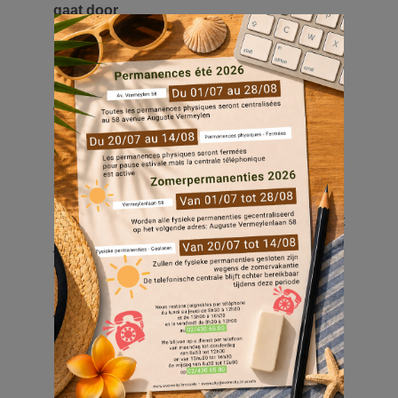
gaat door
Op zaterdag 14 mei 2022 viert de Picardische
wijk feest! Van 9 tot 17 uur, tussen
rommelmarkt, bars, animaties voor jong en
oud, zult u verrukt zijn over het grote aanbod
aan activiteiten.
Kom met je familie of vrienden voor het
jaarlijkse buurtfeest!
Voor meer informatie en inschrijving voor de
rommelmarkt :
https://agenda.brussels/nl/530647/buurtfeest-
picardie