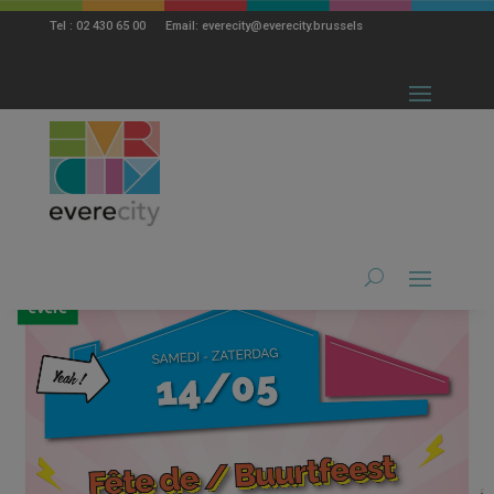
modal-check
Tel : 02 430 65 00 Email: everecity@everecity.brussels