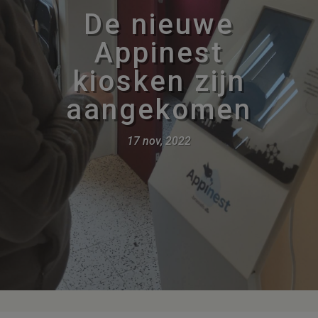
De nieuwe
Appinest
kiosken zijn
aangekomen
17 nov, 2022