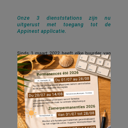
Onze 3 dienststations zijn nu
uitgerust met toegang tot de
Appinest applicatie.
Sinds 1 maart 2022 heeft elke huurder van
Everecity toegang tot de applicatie Appinest.
Met deze toepassing kunt u bijvoorbeeld
technische problemen in uw woning of
gewoon een wijziging in uw
gezinssamenstelling doorgeven.
Zoals u weet, vult Appinest de diensten aan
die reeds door onze MyEverecity-
klantenzone worden aangeboden en maakt
ze toegankelijker dankzij de mobiele versie.