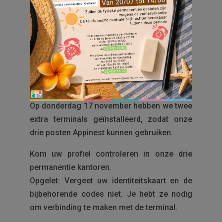
Begin september 2022 werd de eerste
Appinest raadplegingsterminal geïnstalleerd
in het Evere centrum. Identiek aan de
mobiele applicatie kunnen huurders die de
applicatie nog niet hebben gedownload via
deze terminal komen ontdekken hoe deze
werkt.
Op donderdag 17 november hebben we twee
extra terminals geïnstalleerd, zodat onze
drie posten Appinest kunnen gebruiken.
Kom uw profiel controleren in onze drie
permanentie kantoren.
Opgelet: Vergeet uw identiteitskaart en de
bijbehorende codes niet. Je hebt ze nodig
om verbinding te maken met de terminal.