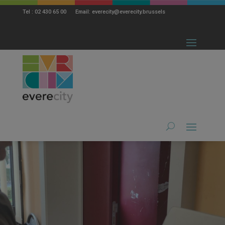
modal-check
Tel : 02 430 65 00 Email: everecity@everecity.brussels