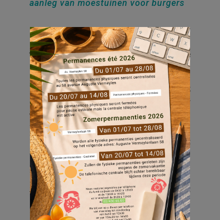
aanleg van moestuinen voor burgers
De PCS “De Là-Haut” lanceert een oproep
tot deelname voor nieuwe terreinen die
beschikbaar komen in de wijk Boven-Evere.
Wilt u betrokken raken bij uw buurt, maar ook
nieuwe vaardigheden leren en het plezier
van het werken op het land delen?
Wij bieden u meer dan een eenvoudig
stadslandbouwproject, waarvan het
hoofddoel is bij te dragen tot de voedselhulp
en het leven van de buurtverenigingen.
Als u zich geïnspireerd en gemotiveerd voelt
door deze nieuwe perspectieven, kom dan
samen met het PCS-team de toekomst van