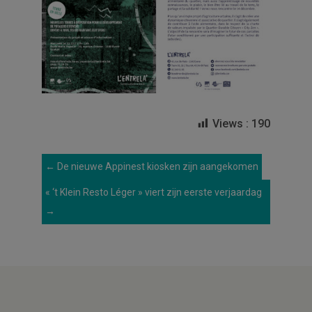
Views :
190
←
De nieuwe Appinest kiosken zijn aangekomen
« ‘t Klein Resto Léger » viert zijn eerste verjaardag
→