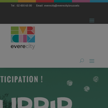
modal-check
Tel : 02 430 65 00 Email: everecity@everecity.brussels