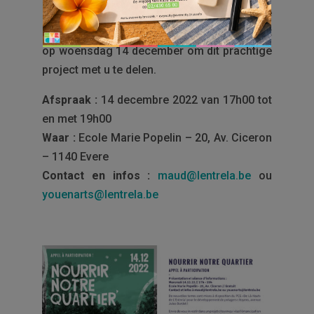
deze percelen ontdekken en verbeelden. We
zien u graag op de informatiebijeenkomst
op woensdag 14 december om dit prachtige
project met u te delen.
Afspraak :
14 decembre 2022 van 17h00 tot
en met 19h00
Waar :
Ecole Marie Popelin – 20, Av. Ciceron
– 1140 Evere
Contact en infos :
maud@lentrela.be
ou
youenarts@lentrela.be