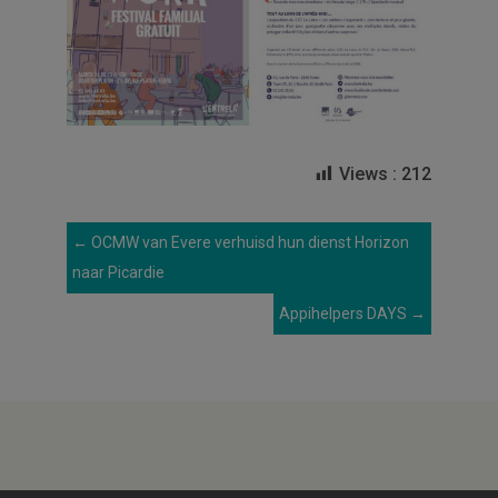
Views :
212
←
OCMW van Evere verhuisd hun dienst Horizon
naar Picardie
Appihelpers DAYS
→