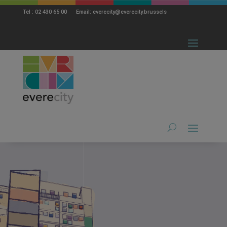
modal-check
Tel : 02 430 65 00 Email: everecity@everecity.brussels