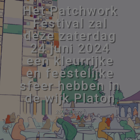
Het Patchwork
Festival zal
deze zaterdag
24 juni 2024
een kleurrijke
en feestelijke
sfeer hebben in
de wijk Platon
26 mei, 2023