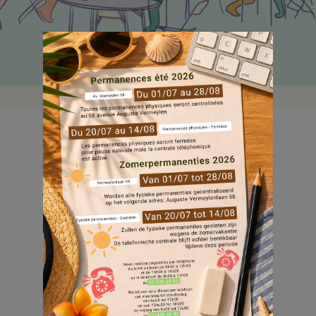
Sinds 2019 is het Patchwork Festival het
feestelijke, creatieve en familiale evenement
van het einde van het schooljaar in
L’Entrela’. Everecity is blij dit warme
moment, zoals elk jaar, te kunnen
organiseren rond de verschillende
workshops die de acties van het cultureel
centrum illustreren.