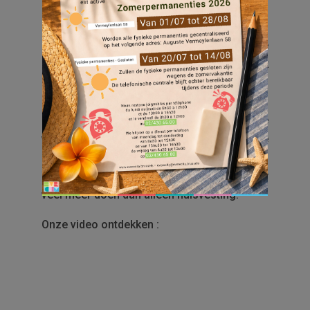
oktober 2022 wilde Everecity zijn imago
consolideren en naar de toekomst kijken.
Met de productie van onze eerste
bedrijfsvideo willen we de kijkers een blik
gunnen op ons bedrijf. Onze voorzitter,
Mathieu Vervoort, en onze gedelegeerd
bestuurder, Pascale Roelants, leggen de
visie van Everecity uit: kwalitatieve sociale
huisvesting met een menselijke toets.
We zijn ervan overtuigd dat we bij Everecity
veel meer doen dan alleen huisvesting.
Onze video ontdekken :
Video
Player