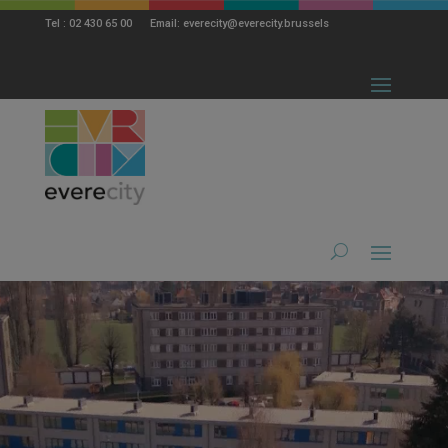
modal-check
Tel : 02 430 65 00 Email: everecity@everecity.brussels