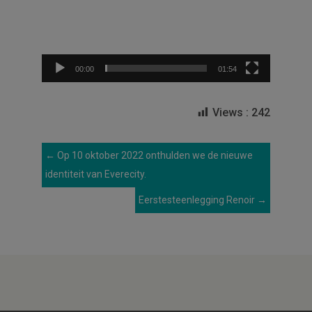
00:00
01:54
Views :
242
←
Op 10 oktober 2022 onthulden we de nieuwe
identiteit van Everecity.
Eerstesteenlegging Renoir
→