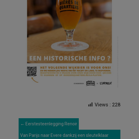
Views :
228
←
Eerstesteenlegging Renoir
Van Parijs naar Evere dankzij een sleutelklaar