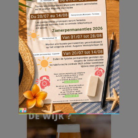
aan de enquête van de PSC De Là Haut
zodat de Platowijk dit voorjaar zijn eerste
biertje kan delen.
Vul het formulier in en stuur het per e-mail
naar het opgegeven adres of geef het
gewoon af bij PSC.
Formulier