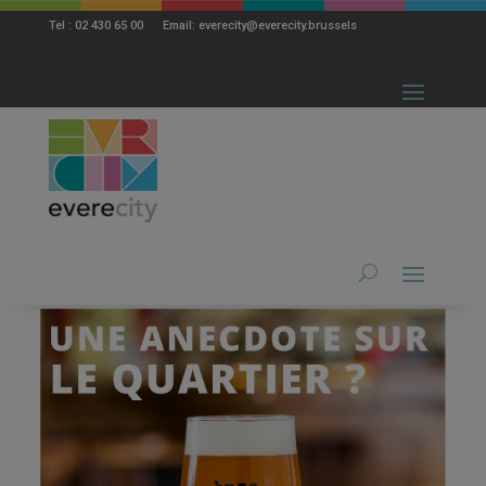
modal-check
Tel : 02 430 65 00 Email: everecity@everecity.brussels