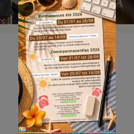
Thema van de conferentie: empowerment in
sociale huisvesting: realiteit of utopie?
Experts, professionals uit de sector en
projectontwikkelaars deelden om de beurt
hun ervaringen, ideeën en concrete
projecten gericht op het verbeteren van de
kwaliteit van leven in sociale huisvesting.
Wij waren erbij met onze partner PCS De Là
Haut. Onze huurders deelden hun visie op
empowerment van burgers door middel van