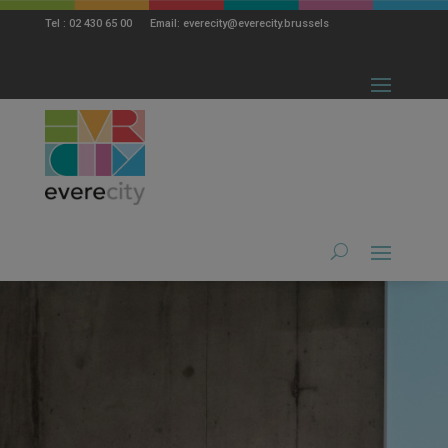
modal-check
Tel : 02 430 65 00 Email: everecity@everecity.brussels