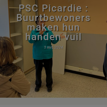
PSC Picardie :
Buurtbewoners
maken hun
handen vuil
1 mrt, 2024