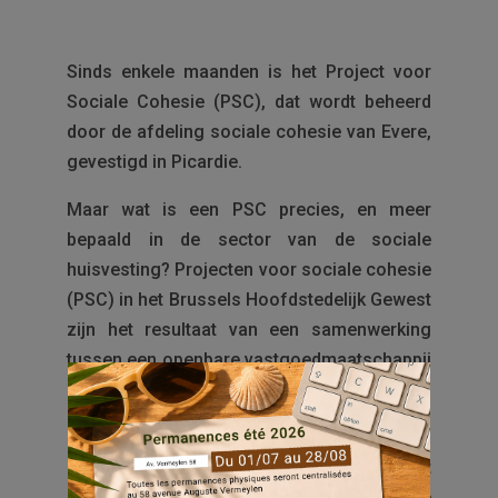
Sinds enkele maanden is het Project voor
Sociale Cohesie (PSC), dat wordt beheerd
door de afdeling sociale cohesie van Evere,
gevestigd in Picardie.
Maar wat is een PSC precies, en meer
bepaald in de sector van de sociale
huisvesting? Projecten voor sociale cohesie
(PSC) in het Brussels Hoofdstedelijk Gewest
zijn het resultaat van een samenwerking
tussen een openbare vastgoedmaatschappij
(OVM) zoals Everecity, een vzw en soms
een gemeente.
In de wijken van Everecity hebben we het
geluk om 2 PCS te hebben: de eerste is de