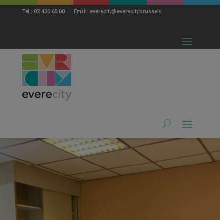
modal-check
Tel : 02 430 65 00 Email: everecity@everecity.brussels