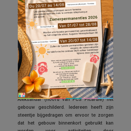
Là Haut PCS (gelegen in de Platowijk) en de
tweede is de Picardie PCS (gelegen aan de
voet van het Picardiegebouw op nr. 96). Het
doel van de PCS is de banden tussen de
bewoners aan te halen, hun ideeën en
bekommernissen over het buurtleven te
delen en de activiteiten die ze willen
opstarten te ondersteunen.
Tijdens de eerste week van de Franstalige
schoolvakantie heeft een groep
gemotiveerde bewoners samen met
Aleksandar (hoofd van PCS Picardie) het
gebouw geschilderd. Iedereen heeft zijn
steentje bijgedragen om ervoor te zorgen
dat het gebouw binnenkort gebruikt kan
worden voor activiteiten door