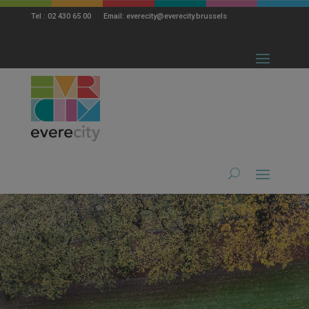
modal-check
Tel : 02 430 65 00 Email: everecity@everecity.brussels