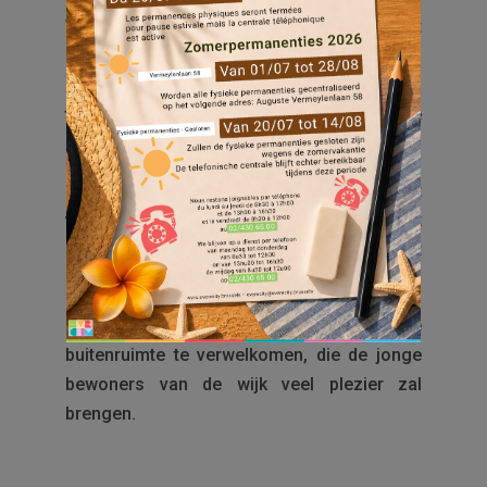
Vanmorgen is de gemeente begonnen met
de werkzaamheden voor de aanleg van een
nieuwe speeltuin voor kinderen, gelegen
tussen Oleandersgaarde, Duiveltjesgaarde
en Auguste Vermeylenlaan 58/60.
Deze nieuwe infrastructuur maakt deel uit
van het gemeentelijke plan “Speeltuin”, dat
door de gemeente zal worden beheerd. Het
omvat twee speelruimtes en een tokkelbaan.
Everecity is verheugd om deze nieuwe
buitenruimte te verwelkomen, die de jonge
bewoners van de wijk veel plezier zal
brengen.