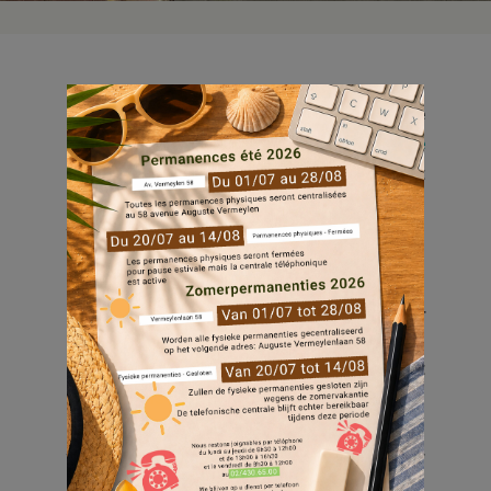
Op dinsdag 19 november 2024 kwamen we
samen met de BGHM,
de
Statsecreris,
de
Bourgemeester en onze Voorzitter om het
laatste vastgoedproject dat in 2024 verhuurd
wordt, in te huldigen: Eenboom
Het complex Eenboom omvat 71
appartementen, variërend van 1 tot 4
slaapkamers, een commerciële ruimte en
een praktijkruimte op de begane grond. Het
gebouw is gelegen tussen de Henri
Dunantlaan en de Arbre Uniquestraat en
werd ontworpen door projectontwikkelaar
Jazy en Atelier A3.