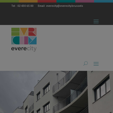
modal-check
Tel : 02 430 65 00 Email: everecity@everecity.brussels