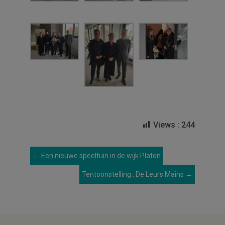
Views :
244
←
Een nieuwe speeltuin in de wijk Platon
Tentoonstelling : De Leurs Mains
→