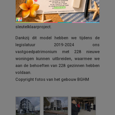
Eenboom is een vastgoedproject dat tot
stand kwam via een publiek-private
samenwerking in het kader van een
sleutelklaarproject.
Dankzij dit model hebben we tijdens de
legislatuur 2019-2024 ons
vastgoedpatrimonium met 228 nieuwe
woningen kunnen uitbreiden, waarmee we
aan de behoeften van 228 gezinnen hebben
voldaan.
Copyright fotos van het gebouw BGHM