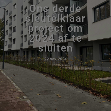
Ons derde
sleutelklaar
project om
2024 af te
sluiten
22 nov, 2024