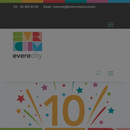
modal-check
Tel : 02 430 65 00 Email: everecity@everecity.brussels