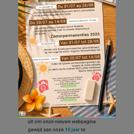
Januari 2025 markeert voor
Everecity het begin van een nieuw
decennium. Een eerste mijlpaal die
ons de kans biedt om dit jaar een
jubileum te vieren als rode draad
doorheen 2025.
Om deze verjaardag te vieren,
staan er verschillende acties op het
programma.
Om niets te missen, nodigen we u
uit om onze nieuwe webpagina
gewijd aan onze
10 jaar
te