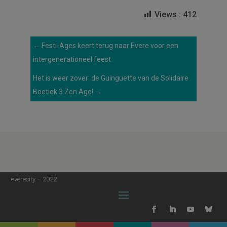
Views :
412
←
Festi-Ages keert terug naar Evere voor een
intergenerationeel feest
Het is weer zover: de Guinguette van de Solidaire
Boetiek 3 Zen Age!
→
everecity – 2022