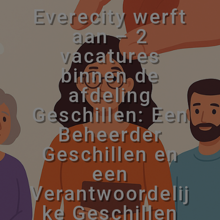
Everecity werft
aan – 2
vacatures
binnen de
afdeling
Geschillen: Een
Beheerder
Geschillen en
een
Verantwoordelij
ke Geschillen