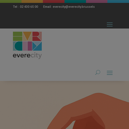
modal-check
Tel : 02 430 65 00 Email: everecity@everecity.brussels