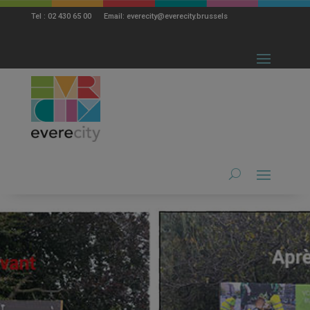
modal-check
Tel : 02 430 65 00 Email: everecity@everecity.brussels