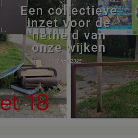
Een collectieve
inzet voor de
netheid van
onze wijken
7 nov, 2025