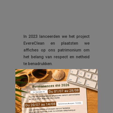
In 2023 lanceerden we het project
EvereClean en plaatsten we
affiches op ons patrimonium om
het belang van respect en netheid
te benadrukken.
Deze eenvoudige boodschappen,
geplaatst in de buurt van
containerzones en op strategische
locaties, hadden als doel iedereen
bewust te maken van burgerzin in
onze gemeenschappelijke ruimtes.