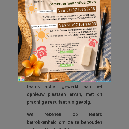
Helaas werden al deze affiches
beschadigd.
Omdat we ervan overtuigd zijn dat
respect en netheid essentiële
waarden blijven voor de
levenskwaliteit van iedereen,
hebben we besloten om de affiches
opnieuw te drukken.
De afgelopen dagen hebben onze
teams actief gewerkt aan het
opnieuw plaatsen ervan, met dit
prachtige resultaat als gevolg.
We rekenen op ieders
betrokkenheid om ze te behouden