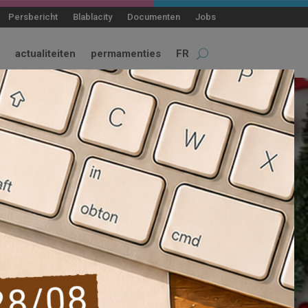
Persbericht
Blablacity
Documenten
Jobs
actualiteiten
permamenties
FR
eldig 2026!