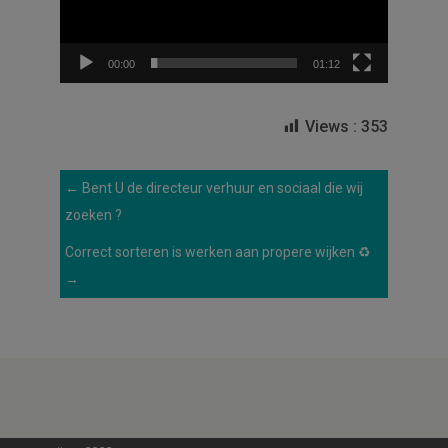
00:00
01:12
Views :
353
←
Bent U de directeur verhuur en sociaal die wij
zoeken ?
Correct sorteren is werken aan propere wijken ♻️
→