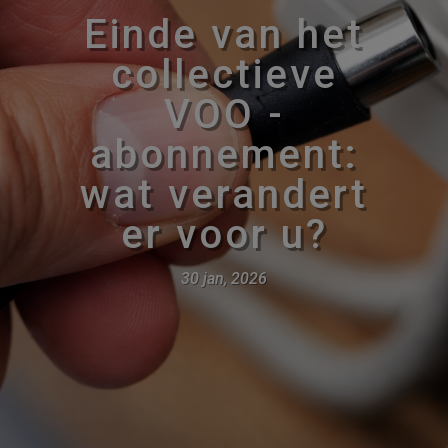
Einde van het
collectieve
VOO -
abonnement:
wat verandert
er voor u?
30 jan, 2026