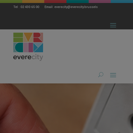
modal-check
Tel : 02 430 65 00 Email: everecity@everecity.brussels