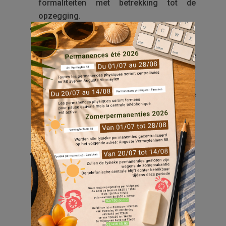
formaliteiten met betrekking tot de
opzegging.
Belangrijk: wenst u gebruik te blijven
maken van televisie en/of internet, dan
dient u zelf een nieuw contract af te
sluiten bij een telecomoperator naar
keuze, op uw eigen naam. U beschikt over
een termijn van 4 maanden om dit nieuwe
contract af te sluiten.
Belangrijke bijkomende informatie
Zelfs indien u vóór 30 april 2026 een
contract afsluit bij een andere operator,
blijven de kosten van het collectieve
VOO
-
abonnement tot die datum inbegrepen in
uw lasten, aangezien het om een
geleverde en gefactureerde dienst gaat.