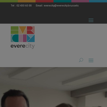
modal-check
Tel : 02 430 65 00 Email: everecity@everecity.brussels