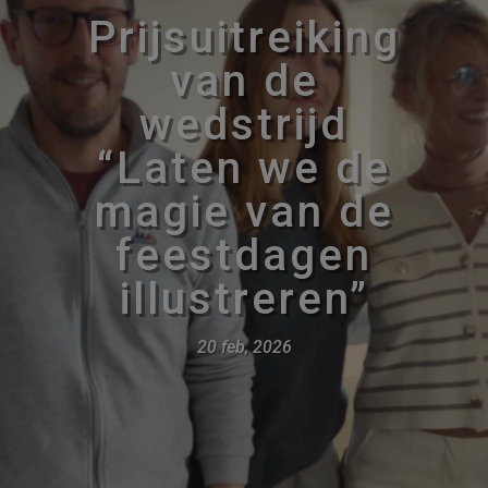
Prijsuitreiking
van de
wedstrijd
“Laten we de
magie van de
feestdagen
illustreren”
20 feb, 2026