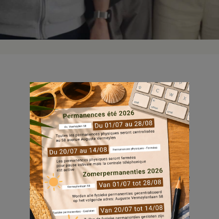
Ter gelegenheid van de eindejaarsfeesten
hebben wij een creatieve wedstrijd
georganiseerd voor onze huurders rond het
thema: “Laten we de magie van de
feestdagen illustreren”.
Jong en oud hebben enthousiast en met
veel verbeelding deelgenomen. Kleurrijke
tekeningen, warme of speelse foto’s… De
deelnemers deelden hun eigen
eindejaarsmagie met ons via ontroerende