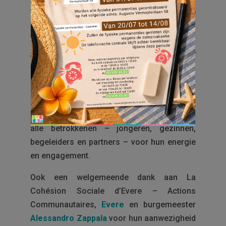
vertrekken zij aan het begin van de
zomervakantie op reis! Deze uitstap
betekent niet het einde van het project, maar
juist de voortzetting ervan: een mooie
gelegenheid om tijdens de reis op een
andere manier verder te werken aan
bewustmaking rond netheid.
Onze voorzitter,
mathieu vervoort
, bedankt
alle betrokkenen – jongeren, gezinnen,
begeleiders en partners – voor hun energie
en engagement.
Ook een welgemeende dank aan La
Cohésion Sociale d’Evere – Actions
Communautaires,
Evere
en burgemeester
Alessandro Zappala
voor hun aanwezigheid