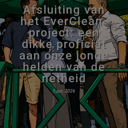
Afsluiting van
het EverClean-
project: een
dikke proficiat
aan onze jonge
helden van de
netheid
5 jun, 2026