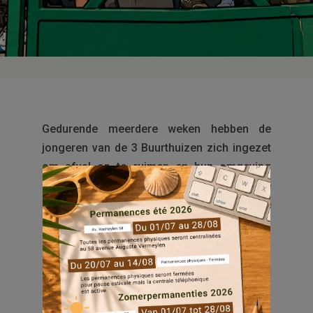
Gedurende meerdere weken hebben de
jongeren van de 3 Buurthuizen zich ingezet
om afval op te ruimen en hun omgeving
bewust te maken van het belang van nette
gemeenschappelijke ruimtes. Elke actie
heeft bijgedragen aan aangenamere en
leefbaardere wijken.
Op zaterdag 29 mei hebben we hun inzet
gevierd door meer dan 17 trouwe jongeren
een diploma uit te reiken. Als beloning