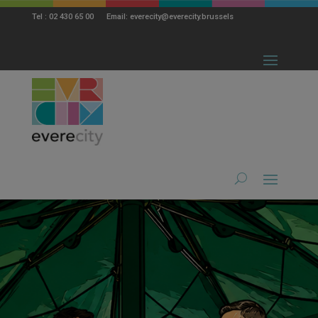
modal-check
Tel : 02 430 65 00 Email: everecity@everecity.brussels