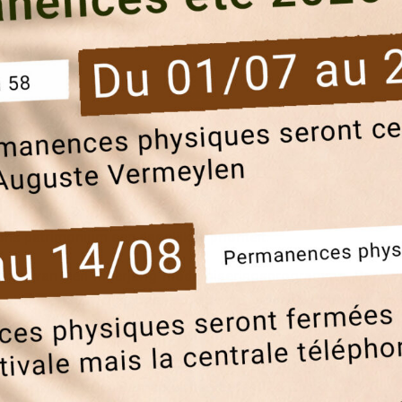
ons patrimonium een dagelijkse prioriteit.
l uit van een meerjarig moderniseringsprogramma. Dankz
or stap vernieuwd, aangepast aan de geldende normen en v
t schuilt sterk teamwork. Onze medewerkers werken nauw 
 plannen, op te volgen en uit te voeren. Zo zorgen we voo