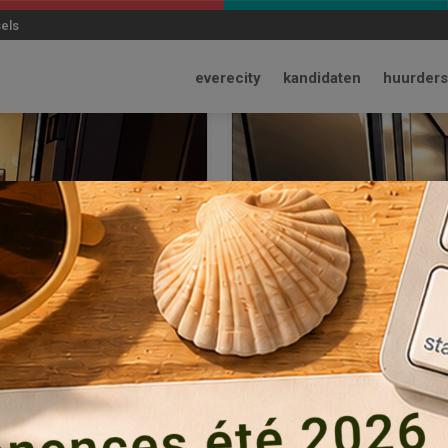
modal-check
sels
everecity
kandidaten
huurders
niseren om morgen b
dienen
3 jul, 2026