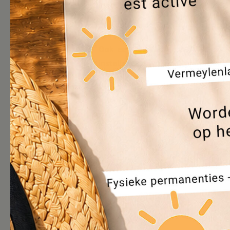
installaties voor al onze huurders.
➡️ De voor- en nafoto’s tonen duide
Ook een correct gebruik van de
installaties en de richtlijnen voor