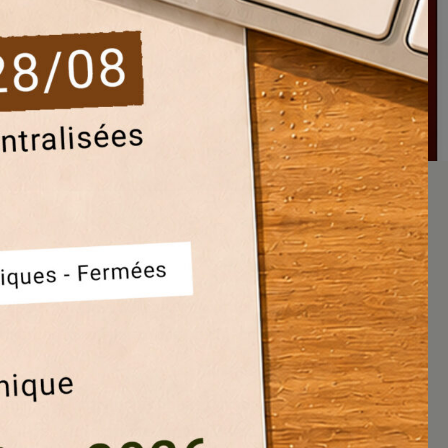
ij deze gefaseerde aanpak worden
oorbereid op jarenlang veilig en
samen met onze onderhoudspartner
r veilige, performante en duurzame