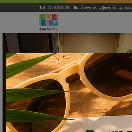
Tel : 02 430 65 00 Email: everecity@everecity.brus
Vandaag moder