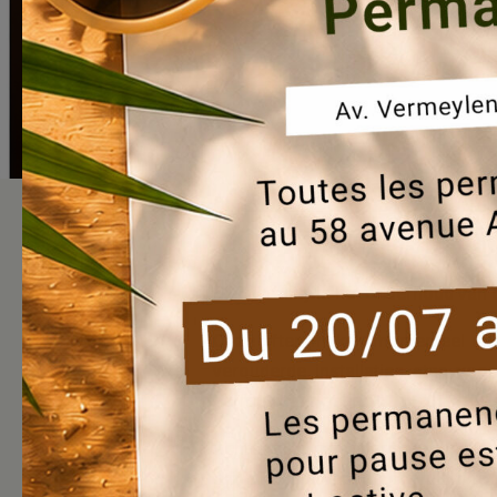
Bij Everecity is het onderhoud van 
Onze liften maken momenteel dee
verouderde installaties stap vo
betrouwbaar gebruik.
Achter elke gemoderniseerde lif
om elke interventie zorgvuldig te