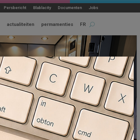
Persbericht
Blablacity
Documenten
Jobs
actualiteiten
permamenties
FR
eter te kunnen