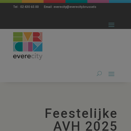
modal-check
Tel : 02 430 65 00 Email: everecity@everecity.brussels
Feestelijke
AVH 2025