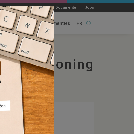
Persbericht
Blablacity
Documenten
Jobs
actualiteiten
permamenties
FR
sociale woning