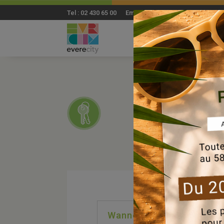
Tel : 02 430 65 00 Email: everecity@everecity.brus
Wanneer zal ik een voors