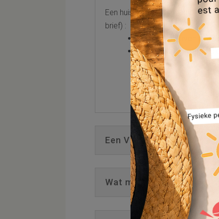
Een huisvestingsmaatschappij wa
brief) :
Wanneer u boven aan de 
Wanneer een woning die
Een Voorstel? Een Toewijz
Wat moet ik doen ?