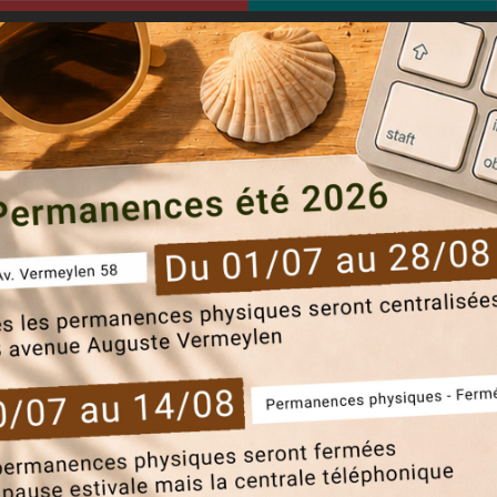
modal-check
sels
everecity
kandidaten
huurders
Ik krijg een 
tel of een toewijzing van een woning ontvangen ?