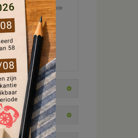
gewone brief en aangetekende
ld wordt