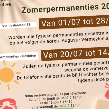
arvoor u gekozen hebt, zal per brief contact met u opnemen (
lijst van kandidaat-huurders staat … EN
 afgestemd is op uw gezinssamenstelling opnieuw te huur geste
ing? Een Voortoewijzing? Wat is het verschil ?