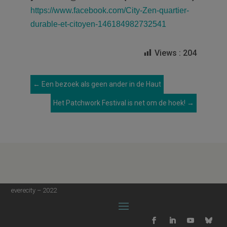
https://www.facebook.com/City-Zen-quartier-
durable-et-citoyen-146184982732541
Views :
204
←
Een bezoek als geen ander in de Haut
Het Patchwork Festival is net om de hoek!
→
everecity – 2022