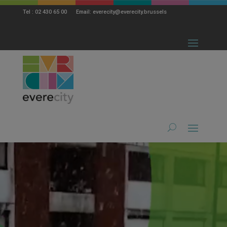
modal-check
Tel : 02 430 65 00 Email: everecity@everecity.brussels