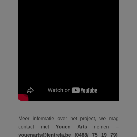
Meer informatie over het project, we mag
contact met
Youen Arts
nemen –
youenarts@lentrela.be (0488/ 75 19 79)