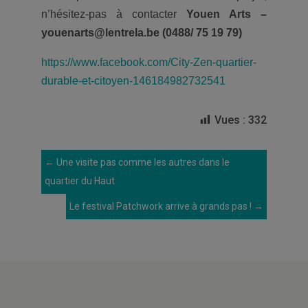
n’hésitez-pas à contacter
Youen Arts –
youenarts@lentrela.be (0488/ 75 19 79)
https://www.facebook.com/City-Zen-quartier-
durable-et-citoyen-146184982732541
Vues :
332
←
Une visite pas comme les autres dans le
quartier du Haut
Le festival Patchwork arrive à grands pas !
→