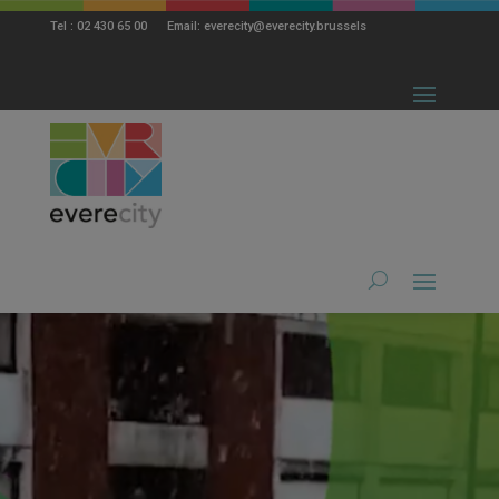
modal-check
Tel : 02 430 65 00 Email: everecity@everecity.brussels