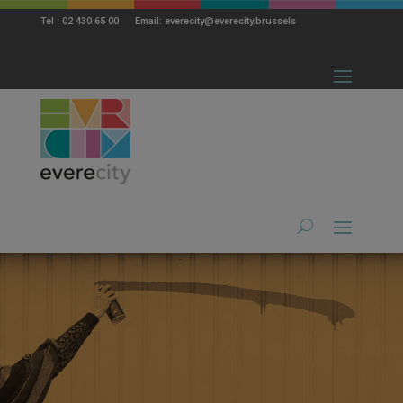
modal-check
Tel : 02 430 65 00 Email: everecity@everecity.brussels