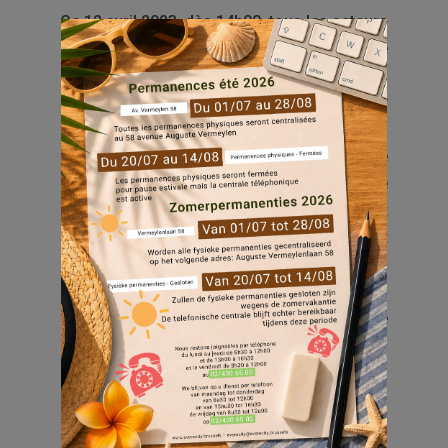
Ce 12 avril 2023, dès 14h00, tous les acteurs
du projet seront présents pour faire
découvrir cette très belle initiative. Nous
invitons, chaque personne qui souhaiterait y
participer à nous rejoindre pour partager un
moment convivial. Pas besoin de
compétences artistiques ou de
connaissance spécifique du monde de l’art
urbain ; seul votre enthousiasme est
nécessaire. Une initiation au graffiti sera
proposée à celles et ceux présents.
L’évènement est complètement gratuit et ne
demande pas d’inscription préalable.
Informations pratiques
: