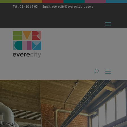
modal-check
Tel : 02 430 65 00 Email: everecity@everecity.brussels