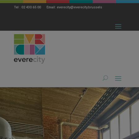
modal-check
Tel : 02 430 65 00 Email: everecity@everecity.brussels