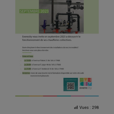
Vues :
298