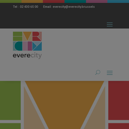
modal-check
Tel : 02 430 65 00 Email: everecity@everecity.brussels