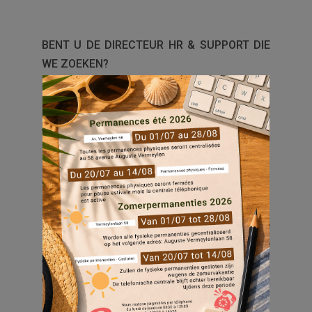
BENT U DE DIRECTEUR HR & SUPPORT DIE
WE ZOEKEN?
Bij EVERECITY worden we gedreven door
een sterke ambitie: de wil tot empowerment
van onze bewoners vertalen in het dagelijks
werk van onze multidisciplinaire teams via
diverse co-con-structieprojecten.
In een context van ontwikkeling, zowel van
onze teams als van ons woningenpark,
steunen wij op een mensgerichte
organisatie (89 VTE) waar continue
verbetering en co-constructie diep
verankerd zijn in ons DNA dankzij het
langdurige werk dat sinds de fusie is