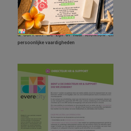
verricht.
Om onze ambities te concretiseren en deze
dynamiek voort te zetten, zijn wij OP ZOEK
NAAR EEN DIRECTEUR HUMAN RESOURCES
& SUPPORT die zijn of haar knowhow en
persoonlijke vaardigheden