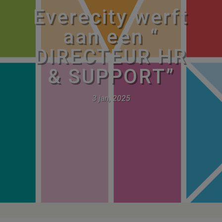
Everecity werft
aan een “
DIRECTEUR HR
& SUPPORT”
3 jan, 2025