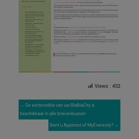
Views :
452
←
De wintereditie van uw BlaBlaCity is
beschikbaar in alle brievenbussen
Bent u Appinest of MyEverecity?
→