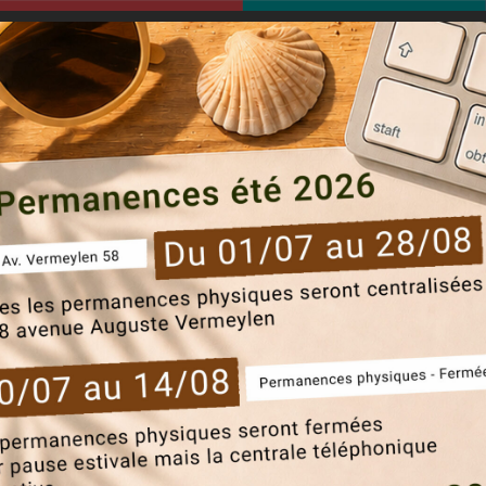
modal-check
Communi
sels
everecity
candidats
locataires
actu