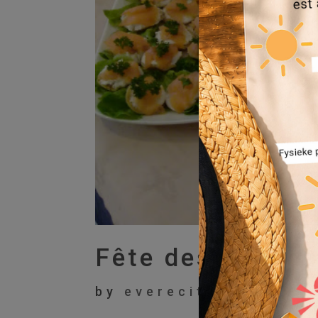
Fête des voisin
by
everecity
|
Avr 29,