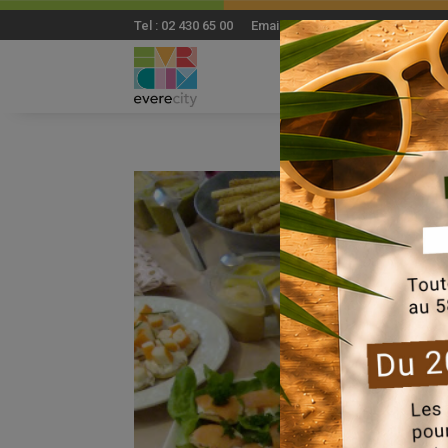
Tel : 02 430 65 00 Email: everecity@everecity.brus