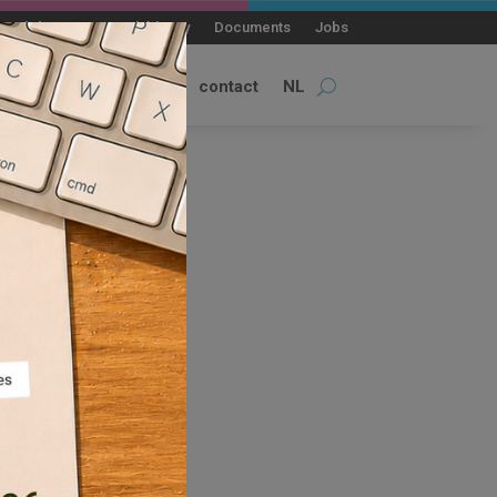
qué de presse
Blablacity
Documents
Jobs
alités
permanences
contact
NL