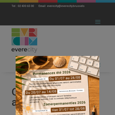
modal-check
Tel : 02 430 65 00 Email: everecity@everecity.brussels
Onze
actualiteiten