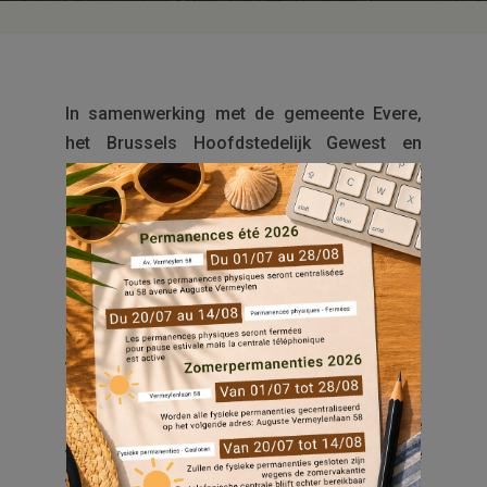
In samenwerking met de gemeente Evere,
het Brussels Hoofdstedelijk Gewest en
Brussels Parking heeft Everecity de gok
genomen om de “zachte mobiliteit” in haar
wijken te ontwikkelen.
Wat is “zachte mobiliteit”? Fietsen, al dan
niet elektrisch, steps, carpoolen of zelfs
stappen zijn allemaal nieuwe alternatieven
voor de auto. Deze nieuwe vervoerswijzen
worden “zachte mobiliteit” genoemd omdat
ze ons in staat stellen ons sneller te
verplaatsen op onze reeds verzadigde
verkeerswegen. Omdat ze schoner zijn, zijn