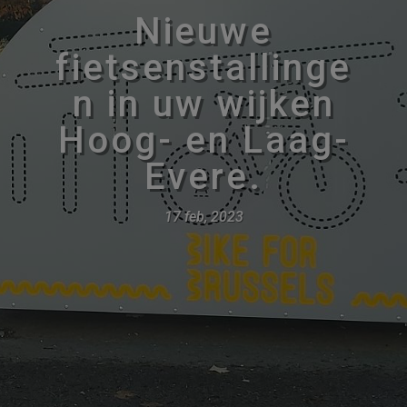
Nieuwe
fietsenstallinge
n in uw wijken
Hoog- en Laag-
Evere.
17 feb, 2023