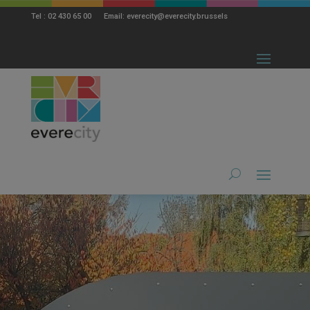
modal-check
Tel : 02 430 65 00 Email: everecity@everecity.brussels