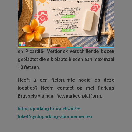
ze milieuvriendelijker en leveren ze tal van
voordelen op: minder vervuiling, meer
lichaamsbeweging, enz.
Om deze positieve dynamiek aan te
moedigen, heeft Everecity in de wijken Plato
en Picardië- Verdonck verschillende boxen
geplaatst die elk plaats bieden aan maximaal
10 fietsen.
Heeft u een fietsruimte nodig op deze
locaties? Neem contact op met Parking
Brussels via haar fietsparkeerplatform:
https://parking.brussels/nl/e-
loket/cycloparking-abonnementen