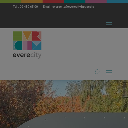
modal-check
Tel : 02 430 65 00 Email: everecity@everecity.brussels