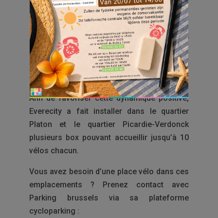
routiers déjà fortement saturés. Comme ils
sont plus propres, ils permettent d’être plus
respectueux de l’environnement et de
générer de nombreux bénéfices : réduction
de la pollution, augmentation de l’activité
physique, … etc
Afin de favoriser cette dynamique positive,
Everecity a fait installer dans le quartier
Platon et le quartier Picardie-Verdonck
plusieurs box pouvant accueillir jusqu’à 10
vélos chacun.
Vous avez besoin d’une place vélo dans ces
emplacements ? Prenez contact avec
Parking brussels via sa plateforme
cycloparking :