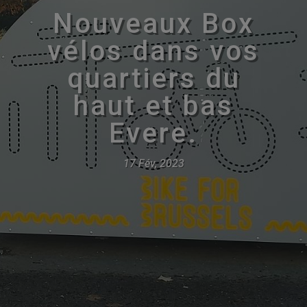
Nouveaux Box
vélos dans vos
quartiers du
haut et bas
Evere.
17 Fév, 2023