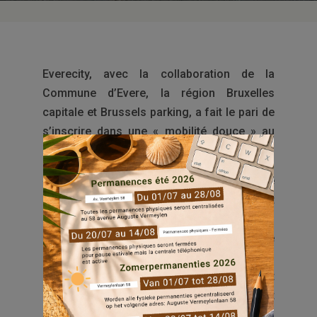
Everecity, avec la collaboration de la
Commune d’Evere, la région Bruxelles
capitale et Brussels parking, a fait le pari de
s’inscrire dans une « mobilité douce » au
sein de ses quartiers.
« La mobilité douce », au fond, qu’est-ce que
c’est ? Le vélo, la trottinette, qu’ils soient
électriques ou pas, le covoiturage ou
encore la marche à pied sont autant de
nouvelles alternatives à la voiture. Ces
nouveaux modes de déplacement sont
appelés « mobilité douce » car ils permettent
de circuler plus rapidement sur nos axes