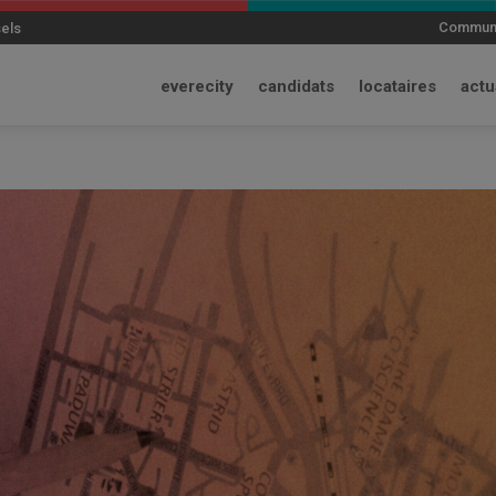
modal-check
Communi
sels
everecity
candidats
locataires
actu