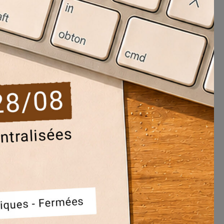
ns
uvez