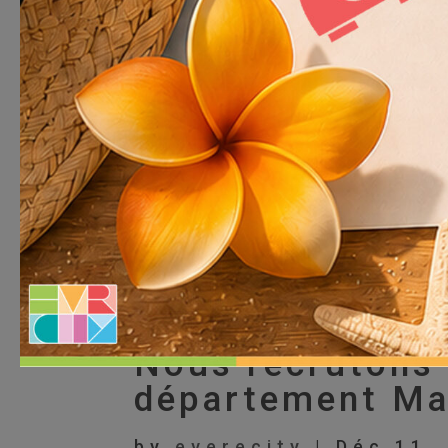
Nous recrutons 
département Ma
by
everecity
|
Déc 11,