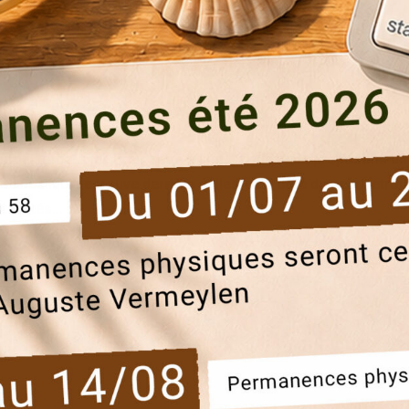
stallée dans nos
comme le BlaBlaCity da
s aux lettres
2026
|
Actualités
ournal trimestriel. Pour cette édition, nous vous proposons un
 aussi qui se trouve derrière celles-ci. A côté de cela, retro
ualités...