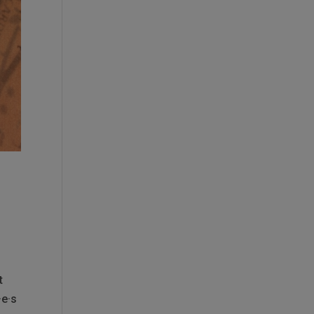
t
·e·s