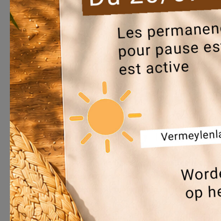
Joyeuses Fêtes 
!
by
everecity
|
Déc 22,
Chers collaborateurs, partenaires et autori
adresser nos plus sincères remerciements.
exceptionnel tout au long de l’année, à nos