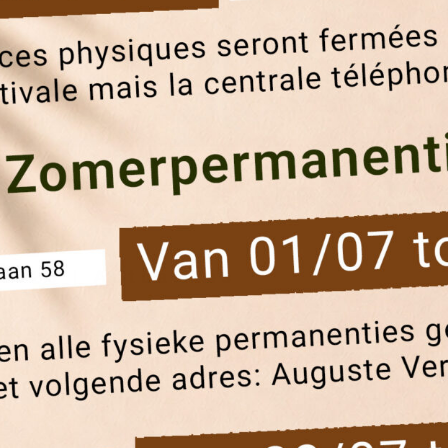
et Meilleure Année 20
 2025
|
Actualités
tés administratives, En cette fin d’année, nous tenons à vous
 Merci à nos équipes pour leur engagement et leur travail
 partenaires pour les...