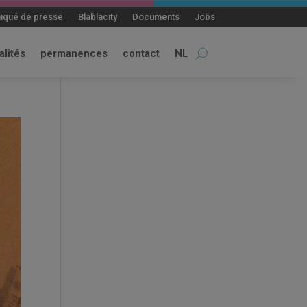
qué de presse
Blablacity
Documents
Jobs
alités
permanences
contact
NL