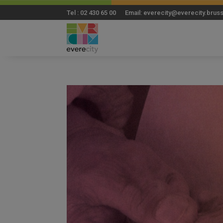
Tel : 02 430 65 00 Email: everecity@everecity.brus