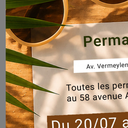
L’Hiver s’est in
quartiers tout 
toutes les boîte
by
everecity
|
Jan 9, 
La vie de nos quartiers repris dans votre j
focus sur les interventions techniques mais
vos rubriques préférées et bien d’autres act