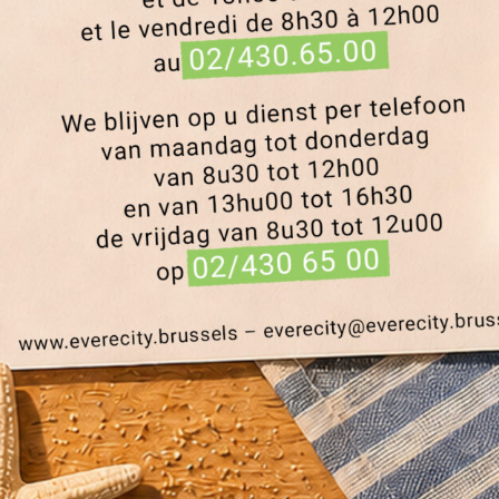
 quartier Platon : un
tif pour plus de
biodiversité
 2026
|
Actualités
lantés dans le quartier Platon, marquant une étape clé du proj
 Communa, le PCS de Là-Haut et l’asbl Buumplanters. L’objecti
et...