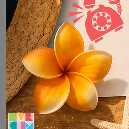
Verdurisation du
projet collabora
fraîcheur et de 
by
everecity
|
Mar 23,
En mars 2026, plus de 360 arbres ont été p
« Verdurisation et biodiversité » porté par
Atténuer les effets des canicules estivales 