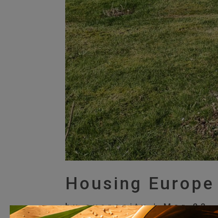
Housing Europe
by
everecity
|
Mar 23,