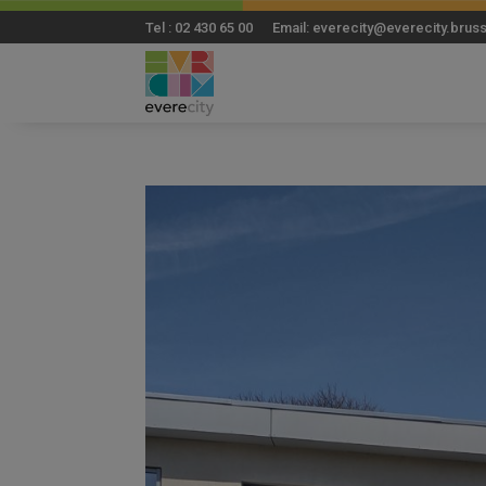
Tel : 02 430 65 00 Email: everecity@everecity.brus