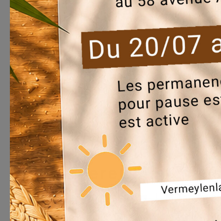
EvereClean : en
by
everecity
|
Mar 23,