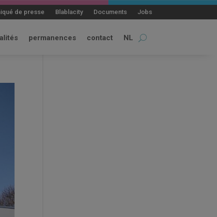
qué de presse
Blablacity
Documents
Jobs
alités
permanences
contact
NL