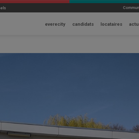
modal-check
Communi
sels
everecity
candidats
locataires
actu