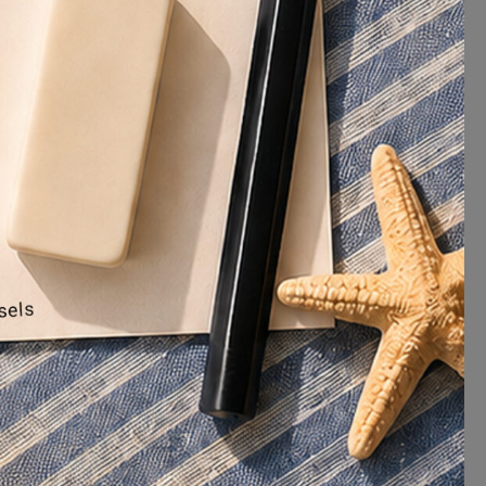
et
f ?