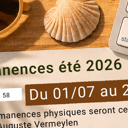
urd’hui une délégation de plus de 30 représentants de Housing
 en partenariat avec la SLRB • BGHM. Cette visite a permis d
tation du...