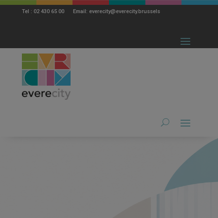
modal-check
Tel : 02 430 65 00 Email: everecity@everecity.brussels