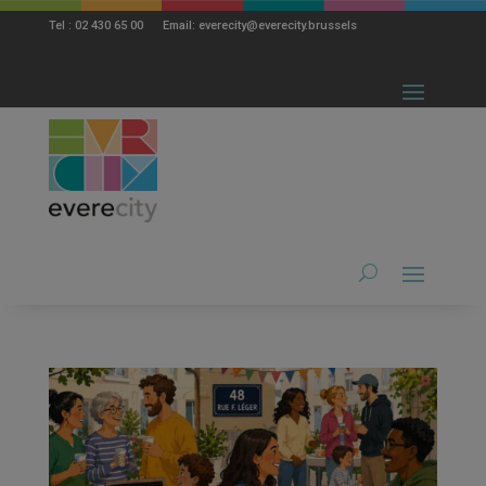
modal-check
Tel : 02 430 65 00 Email: everecity@everecity.brussels