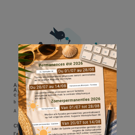
Arrêt de l’application mobile
Appinest – Nouveaux canaux de
contact
by
everecity
|
Mai 8, 2026
|
Actualités
Chers locataires, À partir de maintenant,
l’application mobile Appinest, développée et