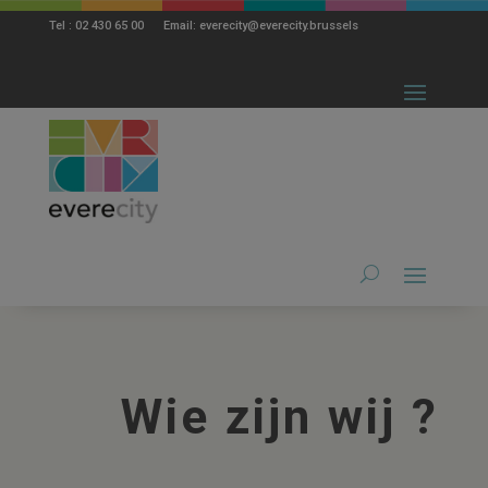
modal-check
Tel : 02 430 65 00 Email: everecity@everecity.brussels
Wie zijn wij ?