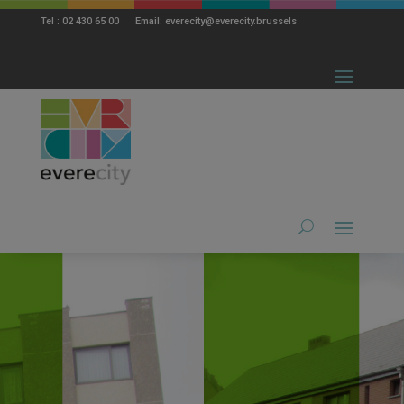
modal-check
Tel : 02 430 65 00 Email: everecity@everecity.brussels